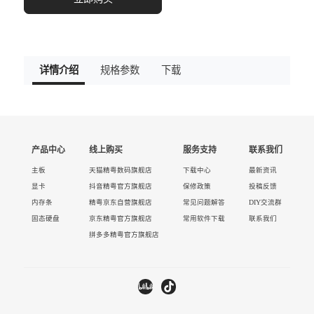
详情介绍
规格参数
下载
产品中心
线上购买
服务支持
联系我们
主板
天猫精粤数码旗舰店
下载中心
最新资讯
显卡
抖音精粤官方旗舰店
保修政策
投稿反馈
内存条
精粤京东自营旗舰店
常见问题解答
DIY交流群
固态硬盘
京东精粤官方旗舰店
常用软件下载
联系我们
拼多多精粤官方旗舰店