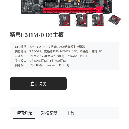
精粤H311M-D D3主板
CPU插槽：Intel LGA1151 支持第6/7/8/9代代系列处理器
内存插槽：2个DDR3，双通道1333~1600MHz/32G，单槽最大支持16G
存诸接口：1个M.2 NVME协议2.0接口；4个SATA 3.0接口
显示接口：1个HDMI接口；1个VGA接口
网络接口：1个RJ45接口 Realtek 8111H千兆
立即购买
详情介绍
规格参数
下载