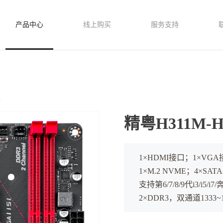
产品中心
线上购买
服务支持
板
精粤H311M-
1×HDMI接口；1×VGA
1×M.2 NVME；4×SAT
支持第6/7/8/9代i3/i5/
2×DDR3，双通道1333