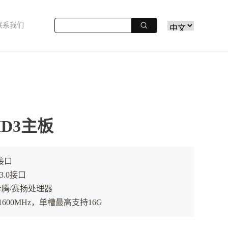
联系我们
HD3主板
接口
A3.0接口
i7/奔腾/赛扬处理器
~1600MHz，单槽最高支持16G