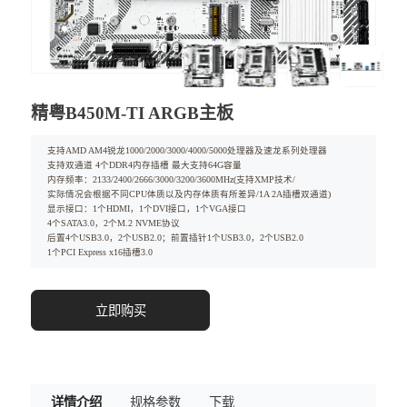
精粤B450M-TI ARGB主板
支持AMD AM4锐龙1000/2000/3000/4000/5000处理器及速龙系列处理器
支持双通道 4个DDR4内存插槽 最大支持64G容量
内存频率：2133/2400/2666/3000/3200/3600MHz(支持XMP技术/
实际情况会根据不同CPU体质以及内存体质有所差异/1A 2A插槽双通道)
显示接口：1个HDMI，1个DVI接口，1个VGA接口
4个SATA3.0，2个M.2 NVME协议
后置4个USB3.0，2个USB2.0；前置插针1个USB3.0，2个USB2.0
1个PCI Express x16插槽3.0
立即购买
详情介绍
规格参数
下载