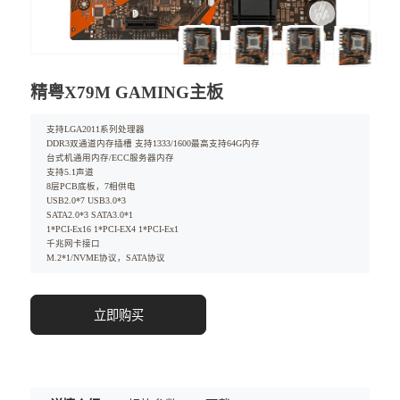
精粤X79M GAMING主板
支持LGA2011系列处理器
DDR3双通道内存插槽 支持1333/1600最高支持64G内存
台式机通用内存/ECC服务器内存
支持5.1声道
8层PCB底板，7相供电
USB2.0*7 USB3.0*3
SATA2.0*3 SATA3.0*1
1*PCI-Ex16 1*PCI-EX4 1*PCI-Ex1
千兆网卡接口
M.2*1/NVME协议，SATA协议
立即购买