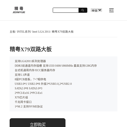
主板
/
INTEL系列
/
Intel LGA 2011
/
精粤X79双路大板
精粤X79双路大板
支持LGA2011系列处理器
DDR3双通道内存插槽 支持1333/1600/1866MHz 最高支持128G内存
台式机通用内存/ECC服务器内存
支持5.1声道
8层PCB底板，7+7相供电
USB3.0*1 USB2.0*8 外接2*USB3.0,2*USB2.0
SATA2.0*8 SATA3.0*3
2*PCI-Ex16 2*PCI-Ex1
X79芯片组
千兆网卡接口
1*M.2 支持NVME协议
立即购买