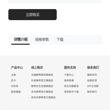
立即购买
详情介绍
规格参数
下载
产品中心
线上购买
服务支持
联系我们
主板
天猫精粤数码旗舰店
下载中心
最新资讯
显卡
抖音精粤官方旗舰店
保修政策
投稿反馈
内存条
精粤京东自营旗舰店
常见问题解答
DIY交流群
固态硬盘
京东精粤官方旗舰店
常用软件下载
联系我们
拼多多精粤官方旗舰店