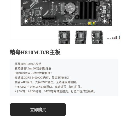
精粤H810M-D/B主板
搭载Intel H810芯片组
支持酷睿Ultra 200系列处理器
9相强劲供电，稳控性能释放！
双通道DDR5 6400(OC)内存，最高支持64G！
预留WIFI接口，支持CNVi协议，无线连接更便捷。
4×SATA3 + 2×M.2 NVMe接口，高速读写，随心扩展。
4个5V3针 ARGB插针，MCU芯片精准控光，打造个性灯效系统。
立即购买