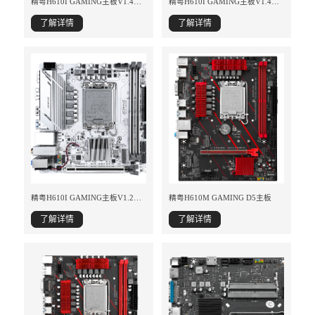
精粤H610I GAMING主板V1.4版本
精粤H610I GAMING主板V1.4版本(白色散热片)
了解详情
了解详情
精粤H610I GAMING主板V1.2版本
精粤H610M GAMING D5主板
了解详情
了解详情