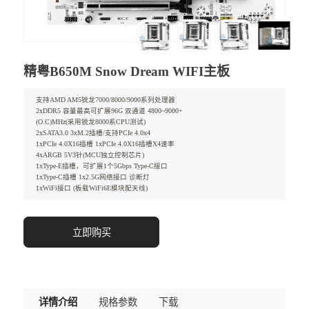
精粤B650M Snow Dream WIFI主板
支持AMD AM5锐龙7000/8000/9000系列处理器
2xDDR5 容量最高可扩展96G 双通道 4800~9000+
(O.C)MHz(采用锐龙8000系CPU测试)
2xSATA3.0 3xM.2插槽/支持PCIe 4.0x4
1xPCIe 4.0X16插槽 1xPCIe 4.0X16插槽X4速率
4xARGB 5V3针(MCU独立控制芯片)
1xType-E插槽，可扩展1个5Gbps Type-C接口
1xType-C插槽 1x2.5G网络接口 诊断灯
1xWiFi接口 (板载WiFi6E模块配天线)
立即购买
详情介绍
规格参数
下载