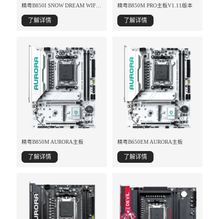
精粤B850I SNOW DREAM WIFI主板
精粤B850M PRO主板V1.11版本
了解详情
了解详情
精粤B850M AURORA主板
精粤B650EM AURORA主板
了解详情
了解详情