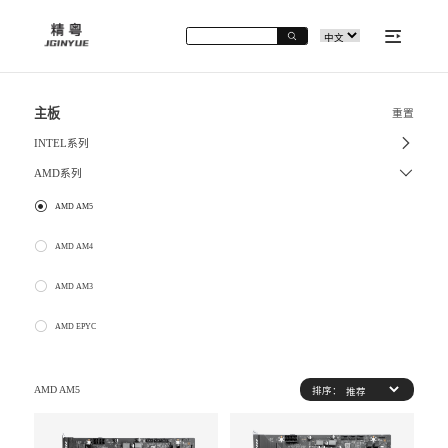
主板
重置
INTEL系列
AMD系列
AMD AM5
AMD AM4
AMD AM3
AMD EPYC
AMD AM5
排序：