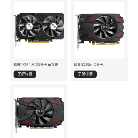
精粤RX580 8GD5显卡 单铜管
精粤RX550 4G显卡
了解详情
了解详情