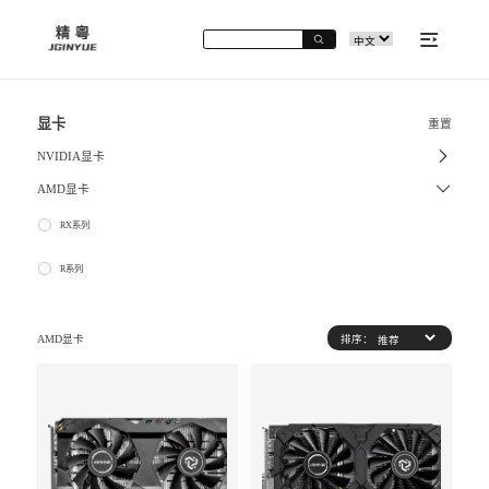
显卡
重置
NVIDIA显卡
AMD显卡
RX系列
R系列
AMD显卡
排序：