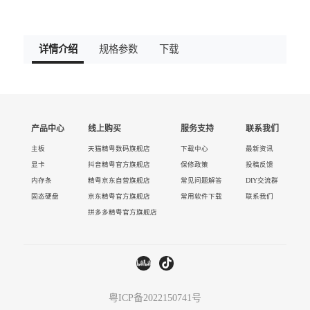
详情介绍
规格参数
下载
产品中心
线上购买
服务支持
联系我们
主板
天猫精粤数码旗舰店
下载中心
最新资讯
显卡
抖音精粤官方旗舰店
保修政策
投稿反馈
内存条
精粤京东自营旗舰店
常见问题解答
DIY交流群
固态硬盘
京东精粤官方旗舰店
常用软件下载
联系我们
拼多多精粤官方旗舰店
粤ICP备2022150741号