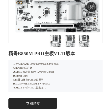
精粤B850M PRO主板V1.11版本
支持AMD AM5 7000/8000/9000系列处理器
AMD B850芯片组
2xDDR5 双通道 4800~7200+(O.C)MHz
1xHDMI 1xDP
WIFI接口兼容PCIE协议模块
1xM.2 NVME 5.0/2xM.2 NVME4.0
4xARGB 5V3针 MCU控制芯片
立即购买