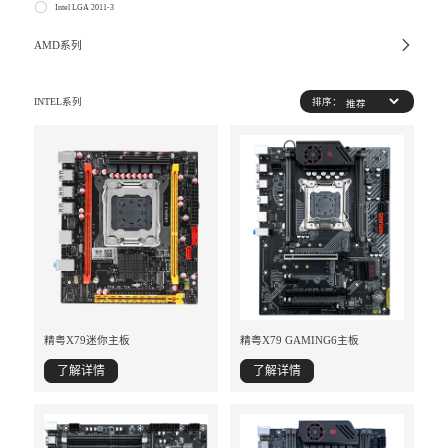
Intel LGA 2011-3
AMD系列
INTEL系列
排序：
精粤X79迷你主板
精粤X79 GAMING6主板
了解详情
了解详情